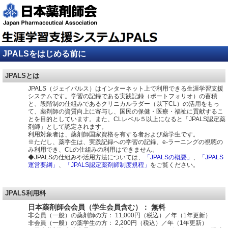
JPALSをはじめる前に
JPALSとは
JPALS（ジェイパルス）はインターネット上で利用できる生涯学習支援
システムです。学習の記録である実践記録（ポートフォリオ）の蓄積
と、段階制の仕組みであるクリニカルラダー（以下CL）の活用をもっ
て、薬剤師の資質向上に寄与し、国民の保健・医療・福祉に貢献するこ
とを目的としています。また、CLレベル５以上になると「JPALS認定薬
剤師」として認定されます。
利用対象者は、薬剤師国家資格を有する者および薬学生です。
※ただし、薬学生は、実践記録への学習の記録、e-ラーニングの視聴の
み利用でき、CLの仕組みの利用はできません。
◆JPALSの仕組みや活用方法については、
「JPALSの概要」
、
「JPALS
運営要綱」
、
「JPALS認定薬剤師制度規程」
をご覧ください。
JPALS利用料
日本薬剤師会会員（学生会員含む）： 無料
非会員（一般）の薬剤師の方： 11,000円（税込）／年（1年更新）
非会員（一般）の薬学生の方： 2,200円（税込）／年（1年更新）