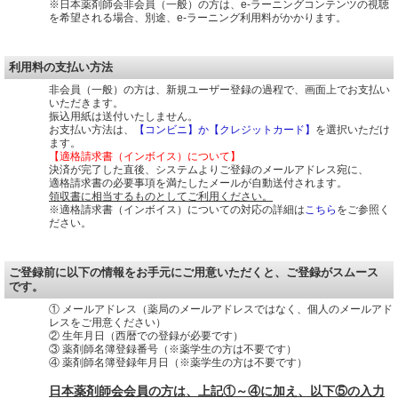
※日本薬剤師会非会員（一般）の方は、e-ラーニングコンテンツの視聴
を希望される場合、別途、e-ラーニング利用料がかかります。
利用料の支払い方法
非会員（一般）の方は、新規ユーザー登録の過程で、画面上でお支払い
いただきます。
振込用紙は送付いたしません。
お支払い方法は、
【コンビニ】か【クレジットカード】
を選択いただけ
ます。
【適格請求書（インボイス）について】
決済が完了した直後、システムよりご登録のメールアドレス宛に、
適格請求書の必要事項を満たしたメールが自動送付されます。
領収書に相当するものとしてご利用ください。
※適格請求書（インボイス）についての対応の詳細は
こちら
をご参照く
ださい。
ご登録前に以下の情報をお手元にご用意いただくと、ご登録がスムース
です。
① メールアドレス（薬局のメールアドレスではなく、個人のメールアド
レスをご用意ください）
② 生年月日（西暦での登録が必要です）
③ 薬剤師名簿登録番号（※薬学生の方は不要です）
④ 薬剤師名簿登録年月日（※薬学生の方は不要です）
日本薬剤師会会員の方は、上記①～④に加え、以下⑤の入力